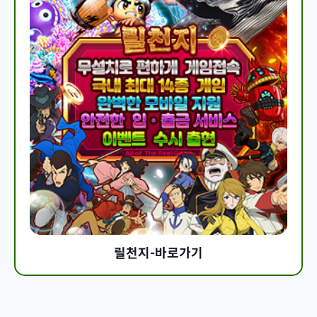
릴천지-바로가기