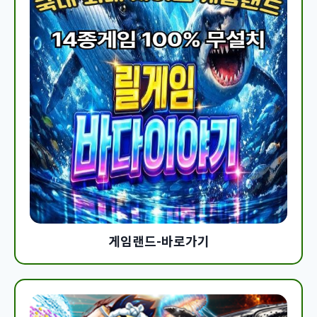
게임랜드-바로가기