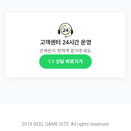
고객센터 24시간 운영
언제든지 편하게 문의주세요.
1:1 상담 바로가기
2019 REEL GAME SITE. All rights reserved.