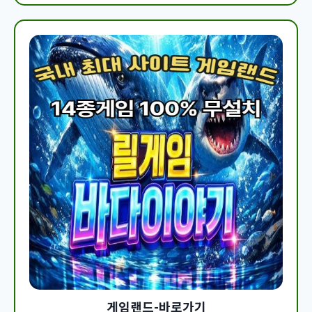
게임랜드-바로가기